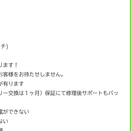
ッチ)
ります！
お客様をお待たせしません。
が有ります
リー交換は１ヶ月）保証にて修理後サポートもバッ
電ができない
ない
理