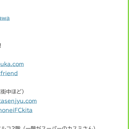
rawa
！
ouka.com
cfriend
店街中ほど）
itasenjyu.com
PhoneiFCkita
アルコ2階（一階がスーパーのカスミさん）