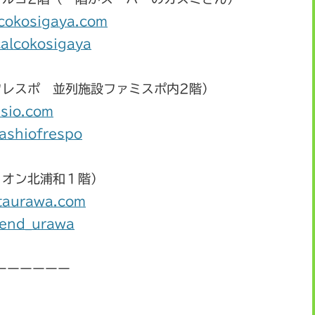
lcokosigaya.com
calcokosigaya
フレスポ 並列施設ファミスポ内2階）
asio.com
yashiofrespo
イオン北浦和１階）
itaurawa.com
riend_urawa
ーーーーーー