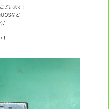
もございます！
AQUOSなど
)/
い！