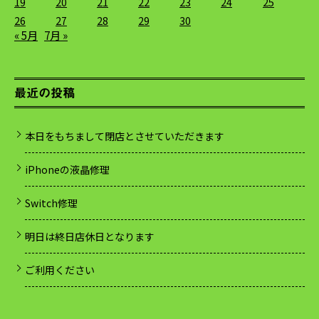
19
20
21
22
23
24
25
26
27
28
29
30
« 5月
7月 »
最近の投稿
本日をもちまして閉店とさせていただきます
iPhoneの液晶修理
Switch修理
明日は終日店休日となります
ご利用ください