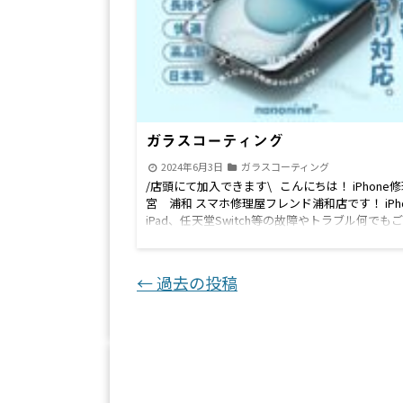
ガラスコーティング
2024年6月3日
ガラスコーティング
/店頭にて加入できます\ こんにちは！ iPhone
宮 浦和 スマホ修理屋フレンド浦和店です！ iPh
iPad、任天堂Switch等の故障やトラブル何でも
下さい！！ 耐衝撃・抗菌効果・長期持続のスマ
ティングオススメです！！ さいたま市、浦和
大宮区、富士見市、与野市等のお客様はもちろん
投稿ナビゲーション
←
過去の投稿
方からのご来店もお待ちしております！ ～価格
ちら～ LINE公式アカウントからLINEでお問合わ
だけます。 下記のリンクからLINEのお友だち登
だきお問合わせください。 LINE公式アカウント 
間 10:00〜19:00 続きを読む