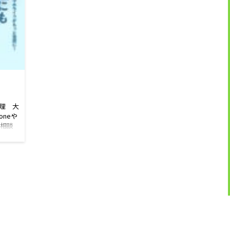
修理 大
oneや
ご相談
ホコー
区、
、 遠
表はこ
せいた
録いた
営業時