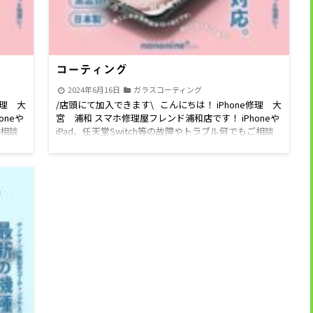
コーティング
2024年6月16日
ガラスコーティング
修理 大
/店頭にて加入できます\ こんにちは！ iPhone修理 大
oneや
宮 浦和 スマホ修理屋フレンド浦和店です！ iPhoneや
ご相談
iPad、任天堂Switch等の故障やトラブル何でもご相談
ホコー
下さい！！ 耐衝撃・抗菌効果・長期持続のスマホコー
区、
ティングオススメです！！ さいたま市、浦和区、
、 遠
大宮区、富士見市、与野市等のお客様はもちろん、 遠
表はこ
方からのご来店もお待ちしております！ ～価格表はこ
せいた
ちら～ LINE公式アカウントからLINEでお問合わせいた
録いた
だけます。 下記のリンクからLINEのお友だち登録いた
営業時
だきお問合わせください。 LINE公式アカウント 営業時
間 10:00〜19:00 続きを読む