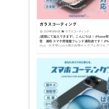
ガラスコ―ティング
2024年8月6日
ガラスコーティング
/店頭にて加入できます\ こんにちは！ iPhone
宮 浦和 スマホ修理屋フレンド浦和店です！ iPh
iPad、任天堂Switch等の故障やトラブル何でも
下さい！！ 耐衝撃・抗菌効果・長期持続のスマ
ティングオススメです！！ さいたま市、浦和
大宮区、富士見市、与野市等のお客様はもちろん
方からのご来店もお待ちしております！ ～価格
ちら～ LINE公式アカウントからLINEでお問合わ
だけます。 下記のリンクからLINEのお友だち登
だきお問合わせください。 LINE公式アカウント 
間 10:00〜19:00 続きを読む