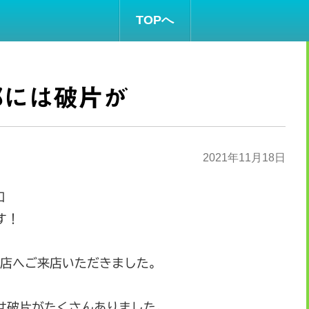
TOPへ
部には破片が
2021年11月18日
和
す！
当店へご来店いただきました。
は破片がたくさんありました。